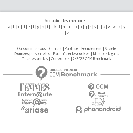
Annuaire des membres :
a
b
c
d
e
f
g
h
i
j
k
l
m
n
o
p
q
r
s
t
u
v
w
x
y
z
Qui sommes nous
Contact
Publicité
Recrutement
Societé
Données personnelles
Paramétrer les cookies
Mentions légales
Tous les articles
Corrections
© 2022 CCM Benchmark