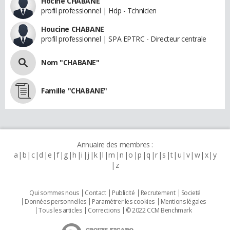
Hocine CHABANE
profil professionnel | Hdp - Tchnicien
Houcine CHABANE
profil professionnel | SPA EPTRC - Directeur centrale
Nom "CHABANE"
Famille "CHABANE"
Annuaire des membres :
a
b
c
d
e
f
g
h
i
j
k
l
m
n
o
p
q
r
s
t
u
v
w
x
y
z
Qui sommes nous
Contact
Publicité
Recrutement
Societé
Données personnelles
Paramétrer les cookies
Mentions légales
Tous les articles
Corrections
© 2022 CCM Benchmark