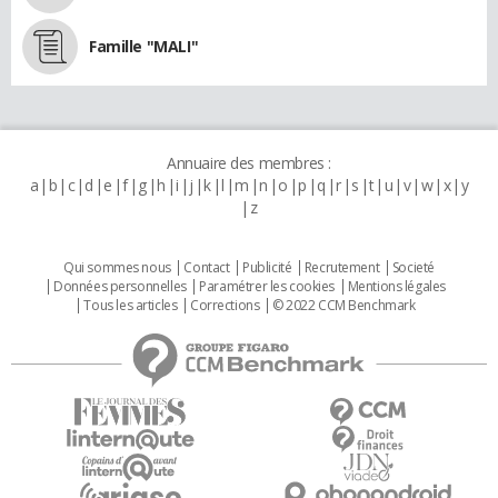
Famille "MALI"
Annuaire des membres :
a
b
c
d
e
f
g
h
i
j
k
l
m
n
o
p
q
r
s
t
u
v
w
x
y
z
Qui sommes nous
Contact
Publicité
Recrutement
Societé
Données personnelles
Paramétrer les cookies
Mentions légales
Tous les articles
Corrections
© 2022 CCM Benchmark