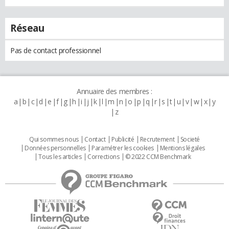
Réseau
Pas de contact professionnel
Annuaire des membres :
a
b
c
d
e
f
g
h
i
j
k
l
m
n
o
p
q
r
s
t
u
v
w
x
y
z
Qui sommes nous
Contact
Publicité
Recrutement
Societé
Données personnelles
Paramétrer les cookies
Mentions légales
Tous les articles
Corrections
© 2022 CCM Benchmark