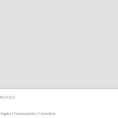
w
x
y
z
 légales
Tous les articles
Corrections