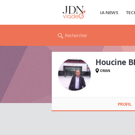
IA NEWS
TEC
Rechercher
Houcine 
ORAN
Houcine
BEGUENDOUZ
PROFIL