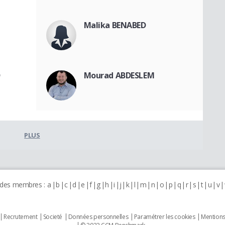
Malika BENABED
D
Mourad ABDESLEM
PLUS
 des membres :
a
b
c
d
e
f
g
h
i
j
k
l
m
n
o
p
q
r
s
t
u
v
Recrutement
Societé
Données personnelles
Paramétrer les cookies
Mentions