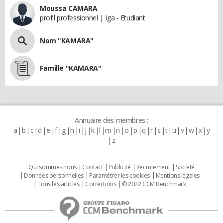
Moussa CAMARA
profil professionnel | Iga - Etudiant
Nom "KAMARA"
Famille "KAMARA"
Annuaire des membres :
a
b
c
d
e
f
g
h
i
j
k
l
m
n
o
p
q
r
s
t
u
v
w
x
y
z
Qui sommes nous
Contact
Publicité
Recrutement
Societé
Données personnelles
Paramétrer les cookies
Mentions légales
Tous les articles
Corrections
© 2022 CCM Benchmark