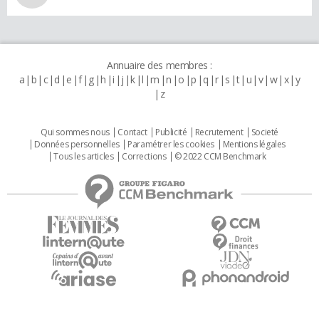
Annuaire des membres :
a
b
c
d
e
f
g
h
i
j
k
l
m
n
o
p
q
r
s
t
u
v
w
x
y
z
Qui sommes nous
Contact
Publicité
Recrutement
Societé
Données personnelles
Paramétrer les cookies
Mentions légales
Tous les articles
Corrections
© 2022 CCM Benchmark