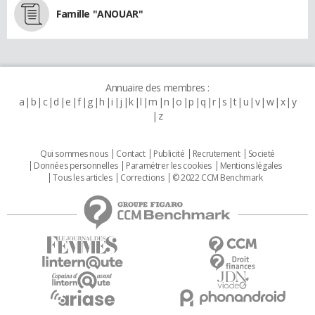
Famille "ANOUAR"
Annuaire des membres :
a
b
c
d
e
f
g
h
i
j
k
l
m
n
o
p
q
r
s
t
u
v
w
x
y
z
Qui sommes nous
Contact
Publicité
Recrutement
Societé
Données personnelles
Paramétrer les cookies
Mentions légales
Tous les articles
Corrections
© 2022 CCM Benchmark