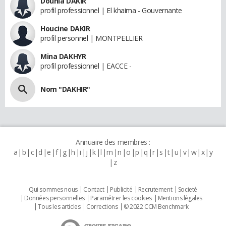
Dounia DAKIR
profil professionnel | El khaima - Gouvernante
Houcine DAKIR
profil personnel | MONTPELLIER
Mina DAKHYR
profil professionnel | EACCE -
Nom "DAKHIR"
Annuaire des membres :
a
b
c
d
e
f
g
h
i
j
k
l
m
n
o
p
q
r
s
t
u
v
w
x
y
z
Qui sommes nous
Contact
Publicité
Recrutement
Societé
Données personnelles
Paramétrer les cookies
Mentions légales
Tous les articles
Corrections
© 2022 CCM Benchmark