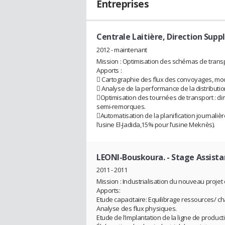
Entreprises
Centrale Laitière, Direction Supp
2012 - maintenant
Mission : Optimisation des schémas de transp
Apports :
 Cartographie des flux des convoyages, mod
 Analyse de la performance de la distribution
Optimisation des tournées de transport : d
semi-remorques.
Automatisation de la planification journalièr
l’usine El-Jadida,15% pour l’usine Meknès).
LEONI-Bouskoura.
- Stage Assista
2011 - 2011
Mission : Industrialisation du nouveau projet 
Apports:
Etude capacitaire: Equilibrage ressources/ ch
Analyse des flux physiques.
Etude de l’implantation de la ligne de product