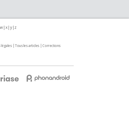
w
x
y
z
 légales
Tous les articles
Corrections