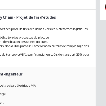
ly Chain
- Projet de fin d'études
ort des produits finis des usines vers les plateformes logistiques
élisation des processus de pilotage.
, identification des usines critiques.
iminution du Km parcouru, amélioration du taux de remplissage des
e de transport (VBA), gain financier en coûts de transport (25% pour
nt-ingénieur
de la voiture électrique MIA.
arge.
ion.