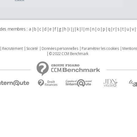
 des membres :
a
b
c
d
e
f
g
h
i
j
k
l
m
n
o
p
q
r
s
t
u
v
Recrutement
Societé
Données personnelles
Paramétrer les cookies
Mentions
© 2022 CCM Benchmark