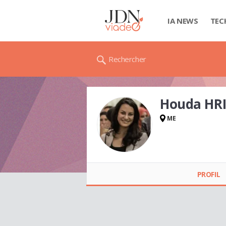
IA NEWS
TEC
Rechercher
Houda HR
ME
Houda HRIMECH
PROFIL