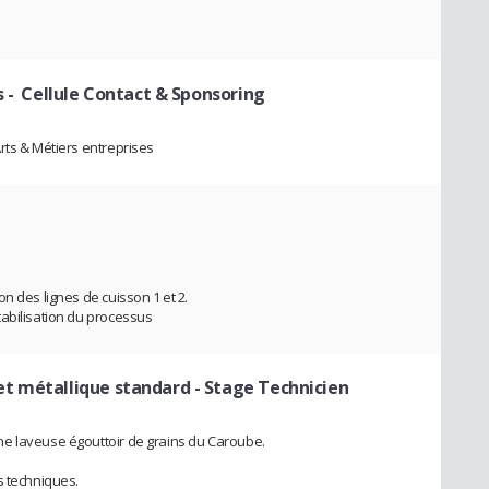
s
- Cellule Contact & Sponsoring
rts & Métiers entreprises
n des lignes de cuisson 1 et 2.
abilisation du processus
et métallique standard
- Stage Technicien
e laveuse égouttoir de grains du Caroube.
s techniques.