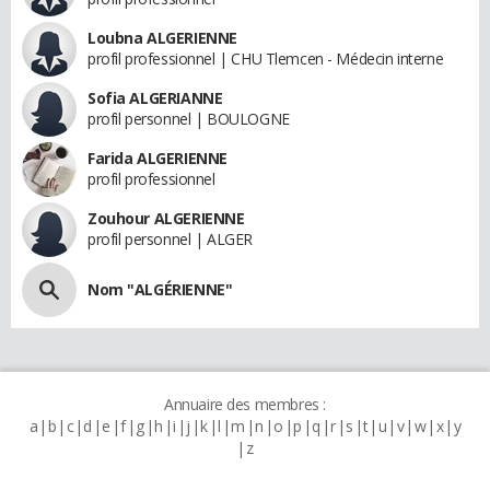
Loubna ALGERIENNE
profil professionnel | CHU Tlemcen - Médecin interne
Sofia ALGERIANNE
profil personnel | BOULOGNE
Farida ALGERIENNE
profil professionnel
Zouhour ALGERIENNE
profil personnel | ALGER
Nom "ALGÉRIENNE"
Annuaire des membres :
a
b
c
d
e
f
g
h
i
j
k
l
m
n
o
p
q
r
s
t
u
v
w
x
y
z