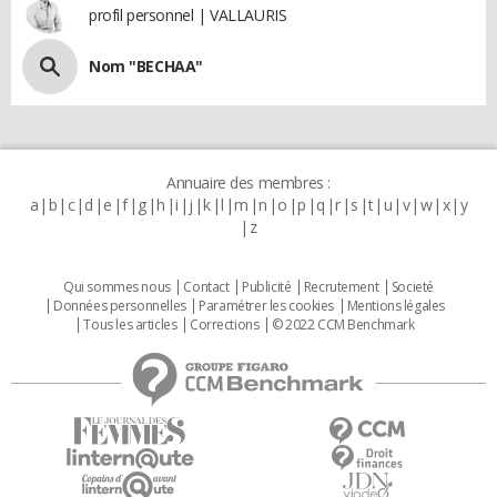
profil personnel | VALLAURIS
Nom "BECHAA"
Annuaire des membres :
a
b
c
d
e
f
g
h
i
j
k
l
m
n
o
p
q
r
s
t
u
v
w
x
y
z
Qui sommes nous
Contact
Publicité
Recrutement
Societé
Données personnelles
Paramétrer les cookies
Mentions légales
Tous les articles
Corrections
© 2022 CCM Benchmark