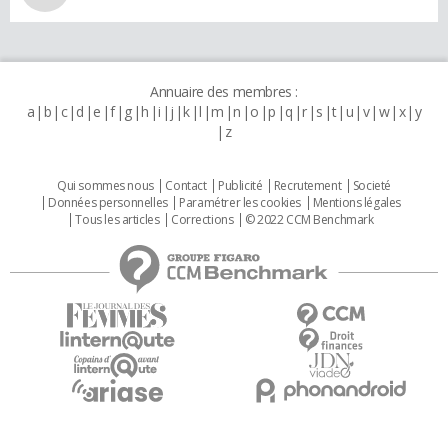
Annuaire des membres :
a
b
c
d
e
f
g
h
i
j
k
l
m
n
o
p
q
r
s
t
u
v
w
x
y
z
Qui sommes nous
Contact
Publicité
Recrutement
Societé
Données personnelles
Paramétrer les cookies
Mentions légales
Tous les articles
Corrections
© 2022 CCM Benchmark