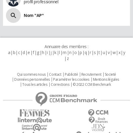
profil professionnel
Nom "AP"
Annuaire des membres :
a
b
c
d
e
f
g
h
i
j
k
l
m
n
o
p
q
r
s
t
u
v
w
x
y
z
Qui sommes nous
Contact
Publicité
Recrutement
Societé
Données personnelles
Paramétrer les cookies
Mentions légales
Tous les articles
Corrections
© 2022 CCM Benchmark