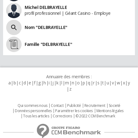
Michel DELBRAYELLE
profil professionnel | Géant Casino - Employe
Nom "DELBRAYELLE"
Famille "DELBRAYELLE"
Annuaire des membres :
a
b
c
d
e
f
g
h
i
j
k
l
m
n
o
p
q
r
s
t
u
v
w
x
y
z
Qui sommes nous
Contact
Publicité
Recrutement
Societé
Données personnelles
Paramétrer les cookies
Mentions légales
Tous les articles
Corrections
© 2022 CCM Benchmark