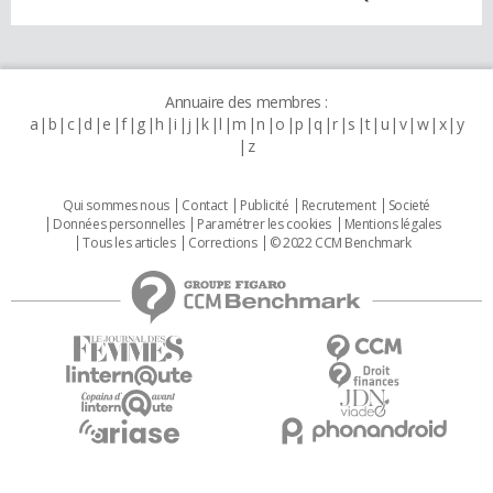
Annuaire des membres :
a
b
c
d
e
f
g
h
i
j
k
l
m
n
o
p
q
r
s
t
u
v
w
x
y
z
Qui sommes nous
Contact
Publicité
Recrutement
Societé
Données personnelles
Paramétrer les cookies
Mentions légales
Tous les articles
Corrections
© 2022 CCM Benchmark