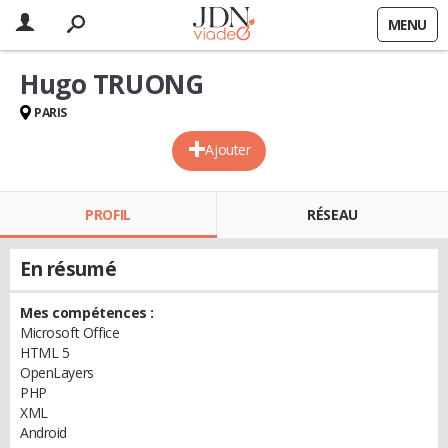
MENU
Hugo TRUONG
PARIS
Ajouter
PROFIL
RÉSEAU
En résumé
Mes compétences :
Microsoft Office
HTML 5
OpenLayers
PHP
XML
Android