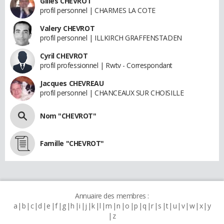
Gilles CHEVROT
profil personnel | CHARMES LA COTE
Valery CHEVROT
profil personnel | ILLKIRCH GRAFFENSTADEN
Cyril CHEVROT
profil professionnel | Rwtv - Correspondant
Jacques CHEVREAU
profil personnel | CHANCEAUX SUR CHOISILLE
Nom "CHEVROT"
Famille "CHEVROT"
Annuaire des membres :
a
b
c
d
e
f
g
h
i
j
k
l
m
n
o
p
q
r
s
t
u
v
w
x
y
z