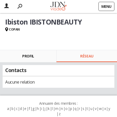
MENU
Ibiston IBISTONBEAUTY
COPAN
PROFIL
RÉSEAU
Contacts
Aucune relation
Annuaire des membres :
a
b
c
d
e
f
g
h
i
j
k
l
m
n
o
p
q
r
s
t
u
v
w
x
y
z