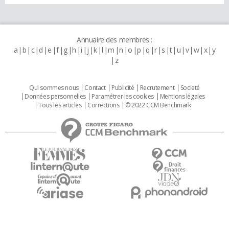
Annuaire des membres :
a
b
c
d
e
f
g
h
i
j
k
l
m
n
o
p
q
r
s
t
u
v
w
x
y
z
Qui sommes nous
Contact
Publicité
Recrutement
Societé
Données personnelles
Paramétrer les cookies
Mentions légales
Tous les articles
Corrections
© 2022 CCM Benchmark