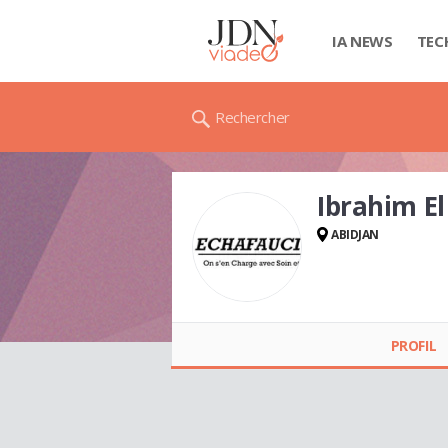
IA NEWS
TEC
Rechercher
Ibrahim E
ABIDJAN
Ibrahim El Hadji
SOW
PROFIL