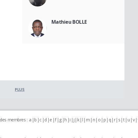
Mathieu BOLLE
PLUS
 des membres :
a
b
c
d
e
f
g
h
i
j
k
l
m
n
o
p
q
r
s
t
u
v