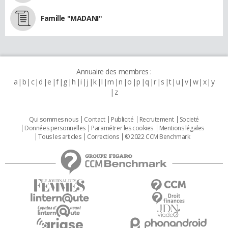
Famille "MADANI"
Annuaire des membres :
a
b
c
d
e
f
g
h
i
j
k
l
m
n
o
p
q
r
s
t
u
v
w
x
y
z
Qui sommes nous
Contact
Publicité
Recrutement
Societé
Données personnelles
Paramétrer les cookies
Mentions légales
Tous les articles
Corrections
© 2022 CCM Benchmark