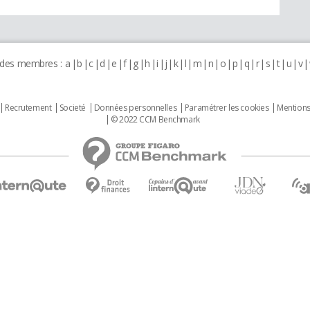
 des membres :
a
b
c
d
e
f
g
h
i
j
k
l
m
n
o
p
q
r
s
t
u
v
Recrutement
Societé
Données personnelles
Paramétrer les cookies
Mentions
© 2022 CCM Benchmark