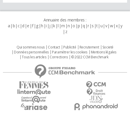
Annuaire des membres :
a
b
c
d
e
f
g
h
i
j
k
l
m
n
o
p
q
r
s
t
u
v
w
x
y
z
Qui sommes nous
Contact
Publicité
Recrutement
Societé
Données personnelles
Paramétrer les cookies
Mentions légales
Tous les articles
Corrections
© 2022 CCM Benchmark