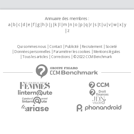
Annuaire des membres :
a
b
c
d
e
f
g
h
i
j
k
l
m
n
o
p
q
r
s
t
u
v
w
x
y
z
Qui sommes nous
Contact
Publicité
Recrutement
Societé
Données personnelles
Paramétrer les cookies
Mentions légales
Tous les articles
Corrections
© 2022 CCM Benchmark