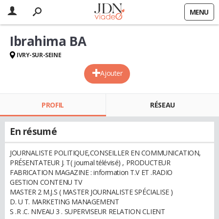
MENU
Ibrahima BA
IVRY-SUR-SEINE
Ajouter
PROFIL
RÉSEAU
En résumé
JOURNALISTE POLITIQUE,CONSEILLER EN COMMUNICATION,
PRÉSENTATEUR J. T( journal télévisé) , PRODUCTEUR
FABRICATION MAGAZINE : information T.V ET .RADIO
GESTION CONTENU TV
MASTER 2 M.J.S ( MASTER JOURNALISTE SPÉCIALISE )
D. U T. MARKETING MANAGEMENT
S .R .C. NIVEAU 3 . SUPERVISEUR RELATION CLIENT