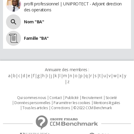
profil professionnel | UNIPROTECT - Adjoint direction
des operations
Nom "BA"
Famille "BA"
Annuaire des membres :
a
b
c
d
e
f
g
h
i
j
k
l
m
n
o
p
q
r
s
t
u
v
w
x
y
z
Qui sommes nous
Contact
Publicité
Recrutement
Societé
Données personnelles
Paramétrer les cookies
Mentions légales
Tous les articles
Corrections
© 2022 CCM Benchmark