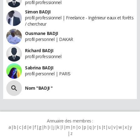
profil professionnel
Simon BADJI
profil professionnel | Freelance - Ingénieur eaux et forêts
/ chercheur
Ousmane BADJI
profil personnel | DAKAR
Richard BADJI
profil professionnel
Sabrina BADJI
profil personnel | PARIS
Nom "BADJI "
Annuaire des membres :
a
b
c
d
e
f
g
h
i
j
k
l
m
n
o
p
q
r
s
t
u
v
w
x
y
z