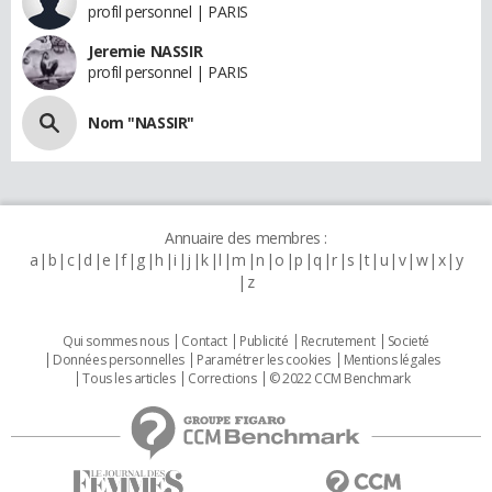
profil personnel | PARIS
Jeremie NASSIR
profil personnel | PARIS
Nom "NASSIR"
Annuaire des membres :
a
b
c
d
e
f
g
h
i
j
k
l
m
n
o
p
q
r
s
t
u
v
w
x
y
z
Qui sommes nous
Contact
Publicité
Recrutement
Societé
Données personnelles
Paramétrer les cookies
Mentions légales
Tous les articles
Corrections
© 2022 CCM Benchmark