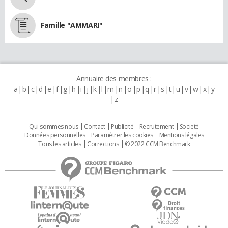
Famille "AMMARI"
Annuaire des membres :
a
b
c
d
e
f
g
h
i
j
k
l
m
n
o
p
q
r
s
t
u
v
w
x
y
z
Qui sommes nous
Contact
Publicité
Recrutement
Societé
Données personnelles
Paramétrer les cookies
Mentions légales
Tous les articles
Corrections
© 2022 CCM Benchmark