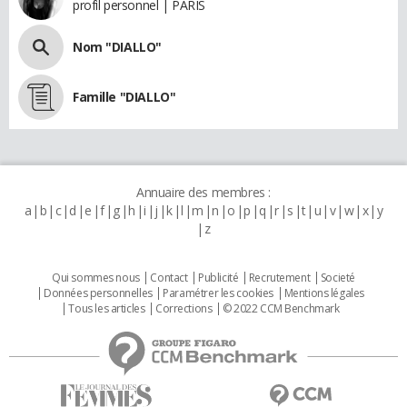
profil personnel | PARIS
Nom "DIALLO"
Famille "DIALLO"
Annuaire des membres :
a
b
c
d
e
f
g
h
i
j
k
l
m
n
o
p
q
r
s
t
u
v
w
x
y
z
Qui sommes nous
Contact
Publicité
Recrutement
Societé
Données personnelles
Paramétrer les cookies
Mentions légales
Tous les articles
Corrections
© 2022 CCM Benchmark