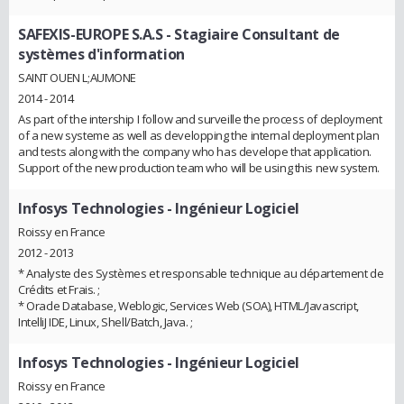
SAFEXIS-EUROPE S.A.S
- Stagiaire Consultant de
systèmes d'information
SAINT OUEN L;AUMONE
2014 - 2014
As part of the intership I follow and surveille the process of deployment
of a new systeme as well as developping the internal deployment plan
and tests along with the company who has develope that application.
Support of the new production team who will be using this new system.
Infosys Technologies
- Ingénieur Logiciel
Roissy en France
2012 - 2013
* Analyste des Systèmes et responsable technique au département de
Crédits et Frais. ;
* Oracle Database, Weblogic, Services Web (SOA), HTML/Javascript,
IntelliJ IDE, Linux, Shell/Batch, Java. ;
Infosys Technologies
- Ingénieur Logiciel
Roissy en France