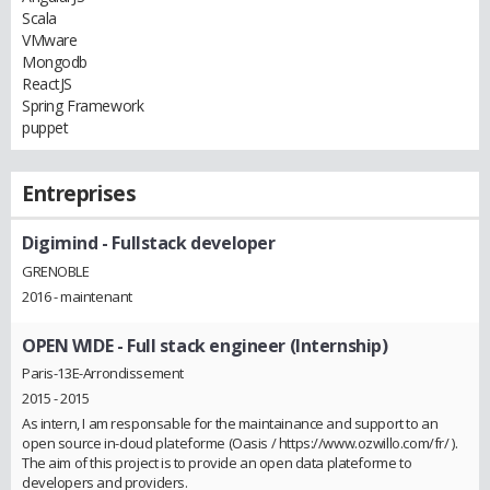
Scala
VMware
Mongodb
ReactJS
Spring Framework
puppet
Entreprises
Digimind
- Fullstack developer
GRENOBLE
2016 - maintenant
OPEN WIDE
- Full stack engineer (Internship)
Paris-13E-Arrondissement
2015 - 2015
As intern, I am responsable for the maintainance and support to an
open source in-cloud plateforme (Oasis / https://www.ozwillo.com/fr/ ).
The aim of this project is to provide an open data plateforme to
developers and providers.