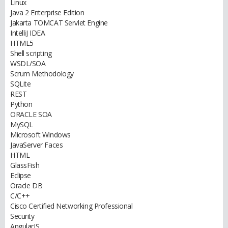
Linux
Java 2 Enterprise Edition
Jakarta TOMCAT Servlet Engine
IntelliJ IDEA
HTML5
Shell scripting
WSDL/SOA
Scrum Methodology
SQLite
REST
Python
ORACLE SOA
MySQL
Microsoft Windows
JavaServer Faces
HTML
GlassFish
Eclipse
Oracle DB
C/C++
Cisco Certified Networking Professional
Security
AngularJS