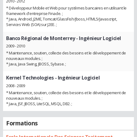
2010 - 2012
* Développeur Mobile et Web pour systèmes bancaires en utilisant le
framework d'entreprise Finacle. ;
* Java, Android, J2ME, Tomcat/GlassFish/Jboss, HTML5/Javascript,
Services Web (SOA) sur J2EE. ;
Banco Régional de Monterrey
- Ingénieur Logiciel
2009 - 2010
* Maintenance, soutien, collecte des besoins et le développement de
nouveaux modules. ;
* Java, Java Swing, JBOSS, Sybase. ;
Kernel Technologies
- Ingénieur Logiciel
2008 - 2009
* Maintenance, soutien, collecte des besoins et le développement de
nouveaux modules. ;
* Java, JSF, JBOSS, LiteSQL, MSQL, DB2. ;
Formations
Ecole Internationale Des Sciences Traitement