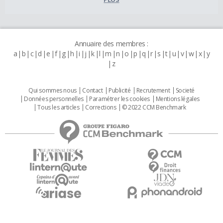
Annuaire des membres :
a
b
c
d
e
f
g
h
i
j
k
l
m
n
o
p
q
r
s
t
u
v
w
x
y
z
Qui sommes nous
Contact
Publicité
Recrutement
Societé
Données personnelles
Paramétrer les cookies
Mentions légales
Tous les articles
Corrections
© 2022 CCM Benchmark