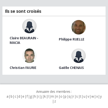
Ils se sont croisés
Claire BEAURAIN -
Philippe RUELLE
MACIA
Christian FAURIE
Gaëlle CHENAIS
Annuaire des membres :
a
b
c
d
e
f
g
h
i
j
k
l
m
n
o
p
q
r
s
t
u
v
w
x
y
z