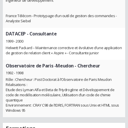
Ingénieur de développement
France Télécom - Prototypage d’un outil de gestion des commandes -
Analyste Siebel
DATACEP
- Consultante
1999 - 2000
Helwett Packard – Maintenance corrective et évolutive d’une application
de gestion de relation client « Aspire » - Consultante junior
Observatoire de Paris -Meudon
- Chercheur
1992 - 1998
Rôle : Chercheur : Post Doctorat à l’Observatoire de Paris Meudon
Réalisations :
Etude des Lyman Alfa et Beta de l’Hydrogène et Développement de
code de modélisation moléculaire, Utilisation d’un code de chimie
quantique
Environnement : CRAY C98 de l’IDRIS, FORTRAN sous Unix et HTML sous
Windows 95