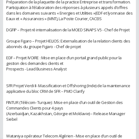
Préparation de la plaquette de la practice Entreprise et transformation.
Participation à l’élaboration des réponses à plusieurs appels d’offres
dans les domaines suivants « Energies et Utilities »(EDF et lyonnaise des
Eaux et « Assurances » (MNT), La Poste Courier, CACEIS
DGFIP – Projet ré internalisation de la MOED SINAPS V5 - Chef de Projet
Groupe Figaro – Projet HELIOS: Externalisation de la relation clients des
abonnés du groupe Figaro - Chef de projet
EDF – Projet IVOIRE : Mise en place d’un portail grand public pour la
gestion des demandes clients et
Prospects - Lead Business Analyst
SFR Projet Verdi II- Massification et Offshoring (Inde) de la maintenance
applicative du bloc CRM de SFR – PMO Clarify
FINTUR (Télécom- Turquie) : Mise en place d’un outil de Gestion des
Commandes Clients pour 4 pays
(Azerbaïdjan, Kazakhstan, Géorgie et Moldavie) – Release Manager
Siebel
Wataniya opérateur Telecom Algérien - Mise en place d’un outil de