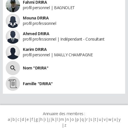
Fahmi DRIRA
profil personnel | BAGNOLET
Mouna DRIRA
profil professionnel
Ahmed DRIRA
profil professionnel | Indépendant - Consultant
Karim DRIRA
profil personnel | MAILLY CHAMPAGNE
Nom "DRIRA"
Famille "DRIRA"
Annuaire des membres :
a
b
c
d
e
f
g
h
i
j
k
l
m
n
o
p
q
r
s
t
u
v
w
x
y
z