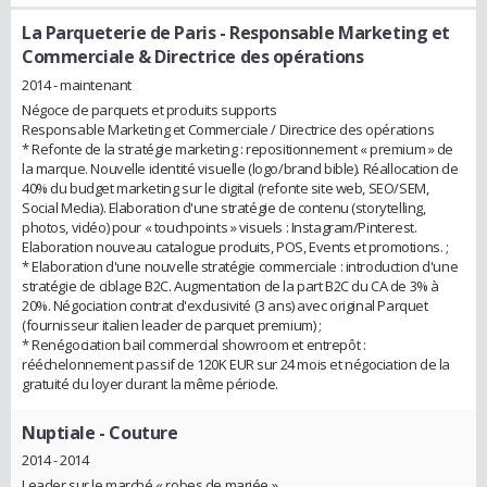
La Parqueterie de Paris
- Responsable Marketing et
Commerciale & Directrice des opérations
2014 - maintenant
Négoce de parquets et produits supports
Responsable Marketing et Commerciale / Directrice des opérations
* Refonte de la stratégie marketing : repositionnement « premium » de
la marque. Nouvelle identité visuelle (logo/brand bible). Réallocation de
40% du budget marketing sur le digital (refonte site web, SEO/SEM,
Social Media). Elaboration d'une stratégie de contenu (storytelling,
photos, vidéo) pour « touchpoints » visuels : Instagram/Pinterest.
Elaboration nouveau catalogue produits, POS, Events et promotions. ;
* Elaboration d'une nouvelle stratégie commerciale : introduction d'une
stratégie de ciblage B2C. Augmentation de la part B2C du CA de 3% à
20%. Négociation contrat d'exclusivité (3 ans) avec original Parquet
(fournisseur italien leader de parquet premium) ;
* Renégociation bail commercial showroom et entrepôt :
rééchelonnement passif de 120K EUR sur 24 mois et négociation de la
gratuité du loyer durant la même période.
Nuptiale
- Couture
2014 - 2014
Leader sur le marché « robes de mariée »