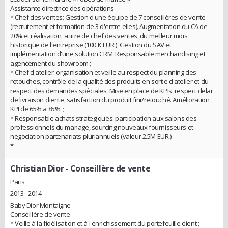
Assistante directrice des opérations
* Chef des ventes: Gestion d'une équipe de 7 conseillères de vente
(recrutement et formation de 3 d'entre elles). Augmentation du CA de
20% et réalisation, a titre de chef des ventes, du meilleur mois
historique de l'entreprise (100 K EUR ). Gestion du SAV et
implémentation d'une solution CRM. Responsable merchandising et
agencement du showroom ;
* Chef d'atelier: organisation et veille au respect du planning des
retouches, contrôle de la qualité des produits en sortie d'atelier et du
respect des demandes spéciales. Mise en place de KPIs: respect delai
de livraison cliente, satisfaction du produit fini/retouché. Amélioration
KPI de 65% a 85%. ;
* Responsable achats strategiques: participation aux salons des
professionnels du mariage, sourcing nouveaux fournisseurs et
negociation partenariats pluriannuels (valeur 2.5M EUR ).
*
Christian Dior
- Conseillère de vente
Paris
2013 - 2014
Baby Dior Montaigne
Conseillère de vente
* Veille à la fidélisation et à l'enrichissement du portefeuille client ;