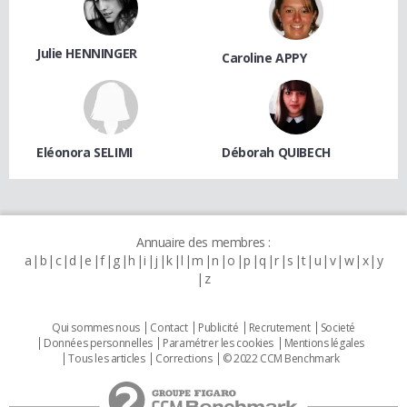
Julie HENNINGER
Caroline APPY
Eléonora SELIMI
Déborah QUIBECH
Annuaire des membres :
a
b
c
d
e
f
g
h
i
j
k
l
m
n
o
p
q
r
s
t
u
v
w
x
y
z
Qui sommes nous
Contact
Publicité
Recrutement
Societé
Données personnelles
Paramétrer les cookies
Mentions légales
Tous les articles
Corrections
© 2022 CCM Benchmark