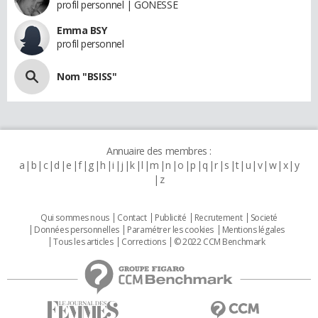
profil personnel | GONESSE
Emma BSY
profil personnel
Nom "BSISS"
Annuaire des membres :
a
b
c
d
e
f
g
h
i
j
k
l
m
n
o
p
q
r
s
t
u
v
w
x
y
z
Qui sommes nous
Contact
Publicité
Recrutement
Societé
Données personnelles
Paramétrer les cookies
Mentions légales
Tous les articles
Corrections
© 2022 CCM Benchmark