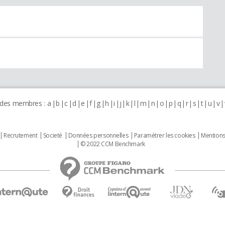
 des membres :
a
b
c
d
e
f
g
h
i
j
k
l
m
n
o
p
q
r
s
t
u
v
Recrutement
Societé
Données personnelles
Paramétrer les cookies
Mentions
© 2022 CCM Benchmark