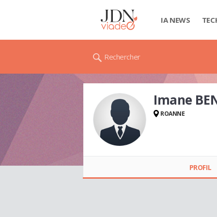
IA NEWS
TEC
Rechercher
Imane BE
ROANNE
Imane BENGRAIN
PROFIL