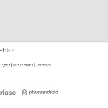
w
x
y
z
 légales
Tous les articles
Corrections