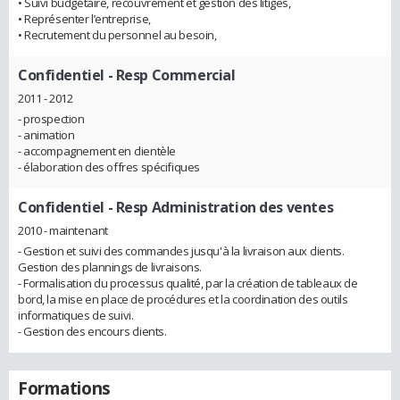
• Suivi budgétaire, recouvrement et gestion des litiges,
• Représenter l’entreprise,
• Recrutement du personnel au besoin,
Confidentiel
- Resp Commercial
2011 - 2012
- prospection
- animation
- accompagnement en clientèle
- élaboration des offres spécifiques
Confidentiel
- Resp Administration des ventes
2010 - maintenant
- Gestion et suivi des commandes jusqu'à la livraison aux clients.
Gestion des plannings de livraisons.
- Formalisation du processus qualité, par la création de tableaux de
bord, la mise en place de procédures et la coordination des outils
informatiques de suivi.
- Gestion des encours clients.
Formations