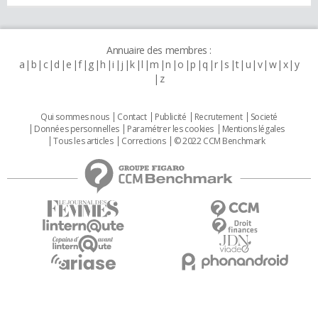
Annuaire des membres :
a
b
c
d
e
f
g
h
i
j
k
l
m
n
o
p
q
r
s
t
u
v
w
x
y
z
Qui sommes nous
Contact
Publicité
Recrutement
Societé
Données personnelles
Paramétrer les cookies
Mentions légales
Tous les articles
Corrections
© 2022 CCM Benchmark