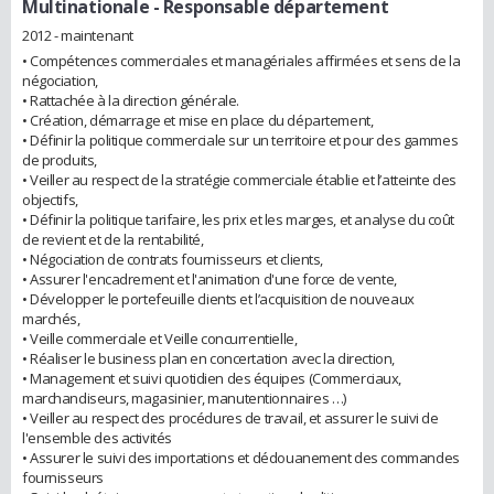
Multinationale
- Responsable département
2012 - maintenant
• Compétences commerciales et managériales affirmées et sens de la
négociation,
• Rattachée à la direction générale.
• Création, démarrage et mise en place du département,
• Définir la politique commerciale sur un territoire et pour des gammes
de produits,
• Veiller au respect de la stratégie commerciale établie et l’atteinte des
objectifs,
• Définir la politique tarifaire, les prix et les marges, et analyse du coût
de revient et de la rentabilité,
• Négociation de contrats fournisseurs et clients,
• Assurer l'encadrement et l'animation d'une force de vente,
• Développer le portefeuille clients et l’acquisition de nouveaux
marchés,
• Veille commerciale et Veille concurrentielle,
• Réaliser le business plan en concertation avec la direction,
• Management et suivi quotidien des équipes (Commerciaux,
marchandiseurs, magasinier, manutentionnaires …)
• Veiller au respect des procédures de travail, et assurer le suivi de
l'ensemble des activités
• Assurer le suivi des importations et dédouanement des commandes
fournisseurs