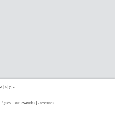
w
x
y
z
 légales
Tous les articles
Corrections