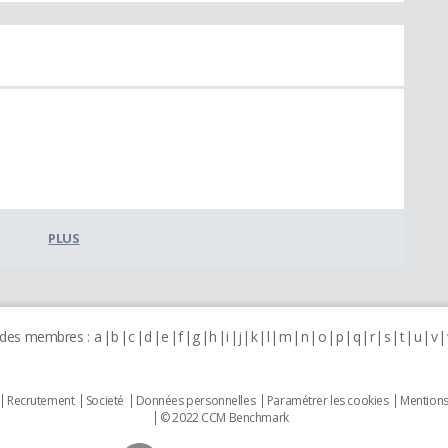
PLUS
 des membres :
a
b
c
d
e
f
g
h
i
j
k
l
m
n
o
p
q
r
s
t
u
v
Recrutement
Societé
Données personnelles
Paramétrer les cookies
Mentions
© 2022 CCM Benchmark