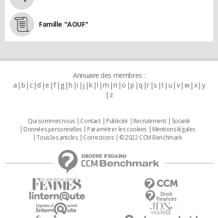
Famille "AOUF"
Annuaire des membres :
a
b
c
d
e
f
g
h
i
j
k
l
m
n
o
p
q
r
s
t
u
v
w
x
y
z
Qui sommes nous
Contact
Publicité
Recrutement
Societé
Données personnelles
Paramétrer les cookies
Mentions légales
Tous les articles
Corrections
© 2022 CCM Benchmark