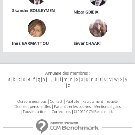
Skander BOULEYMEN
Nizar GBIBIA
Ines GARMATTOU
Siwar CHAARI
Annuaire des membres :
a
b
c
d
e
f
g
h
i
j
k
l
m
n
o
p
q
r
s
t
u
v
w
x
y
z
Qui sommes nous
Contact
Publicité
Recrutement
Societé
Données personnelles
Paramétrer les cookies
Mentions légales
Tous les articles
Corrections
© 2022 CCM Benchmark