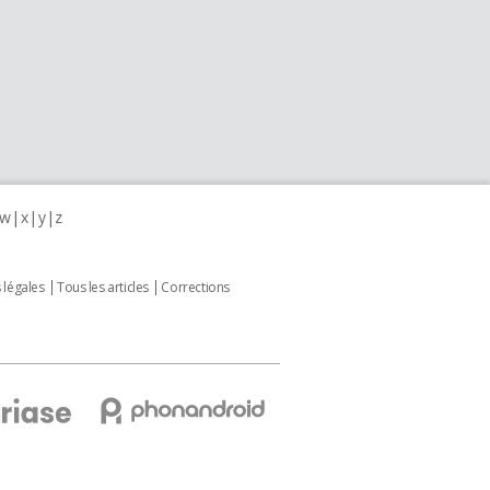
w
x
y
z
 légales
Tous les articles
Corrections