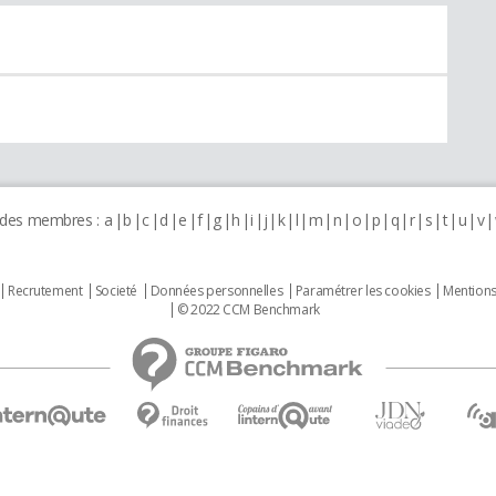
 des membres :
a
b
c
d
e
f
g
h
i
j
k
l
m
n
o
p
q
r
s
t
u
v
Recrutement
Societé
Données personnelles
Paramétrer les cookies
Mentions
© 2022 CCM Benchmark