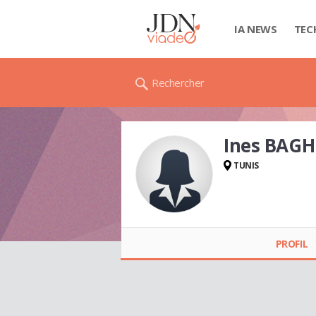
IA NEWS
TEC
Rechercher
Ines BAG
TUNIS
Ines BAGHDADI
PROFIL