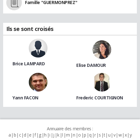
Famille "GUERMONPREZ"
Ils se sont croisés
Brice LAMPARD
Elise DAMOUR
Yann FACON
Frederic COURTIGNON
Annuaire des membres :
a
b
c
d
e
f
g
h
i
j
k
l
m
n
o
p
q
r
s
t
u
v
w
x
y