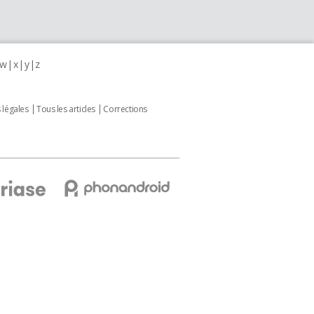
w
x
y
z
 légales
Tous les articles
Corrections