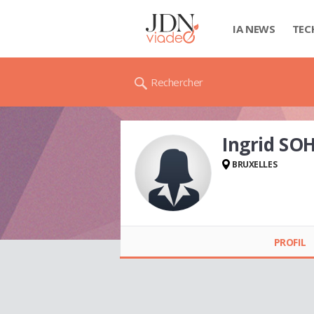
IA NEWS
TEC
Rechercher
Ingrid SO
BRUXELLES
Ingrid SOHIER
PROFIL