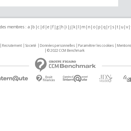
 des membres :
a
b
c
d
e
f
g
h
i
j
k
l
m
n
o
p
q
r
s
t
u
v
Recrutement
Societé
Données personnelles
Paramétrer les cookies
Mentions
© 2022 CCM Benchmark