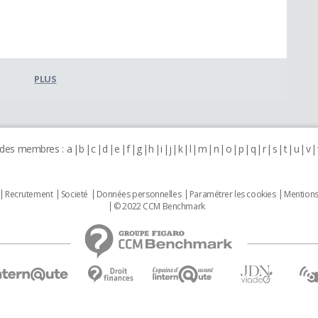
PLUS
 des membres :
a
b
c
d
e
f
g
h
i
j
k
l
m
n
o
p
q
r
s
t
u
v
Recrutement
Societé
Données personnelles
Paramétrer les cookies
Mentions
© 2022 CCM Benchmark