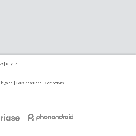
w
x
y
z
 légales
Tous les articles
Corrections