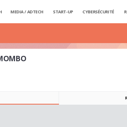
H
MEDIA / ADTECH
START-UP
CYBERSÉCURITÉ
R
BIG
CAR
FI
IND
E-R
IOT
MA
PA
QU
RET
SE
SM
WE
MA
LIV
GUI
GUI
GUI
GUI
GUI
GU
GUI
BUD
PRI
DIC
DIC
DIC
DI
DI
DIC
 MOMBO