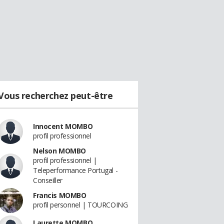
Vous recherchez peut-être
Innocent MOMBO
profil professionnel
Nelson MOMBO
profil professionnel |
Teleperformance Portugal -
Conseiller
Francis MOMBO
profil personnel | TOURCOING
Laurette MOMBO