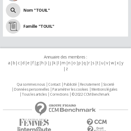
Nom "TOUIL"
Famille "TOUIL"
Annuaire des membres :
a
b
c
d
e
f
g
h
i
j
k
l
m
n
o
p
q
r
s
t
u
v
w
x
y
z
Qui sommes nous
Contact
Publicité
Recrutement
Societé
Données personnelles
Paramétrer les cookies
Mentions légales
Tous les articles
Corrections
© 2022 CCM Benchmark