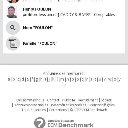
Henry FOULON
profil professionnel | CADDY & BAYER - Comptables
Nom "FOULON"
Famille "FOULON"
Annuaire des membres :
a
b
c
d
e
f
g
h
i
j
k
l
m
n
o
p
q
r
s
t
u
v
w
x
y
z
Qui sommes nous
Contact
Publicité
Recrutement
Societé
Données personnelles
Paramétrer les cookies
Mentions légales
Tous les articles
Corrections
© 2022 CCM Benchmark