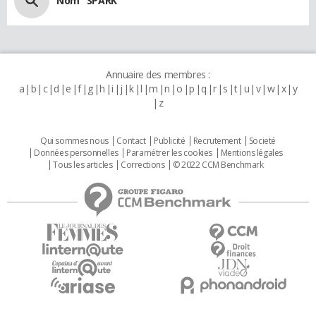
Nom "SPARK"
Annuaire des membres :
a
b
c
d
e
f
g
h
i
j
k
l
m
n
o
p
q
r
s
t
u
v
w
x
y
z
Qui sommes nous
Contact
Publicité
Recrutement
Societé
Données personnelles
Paramétrer les cookies
Mentions légales
Tous les articles
Corrections
© 2022 CCM Benchmark