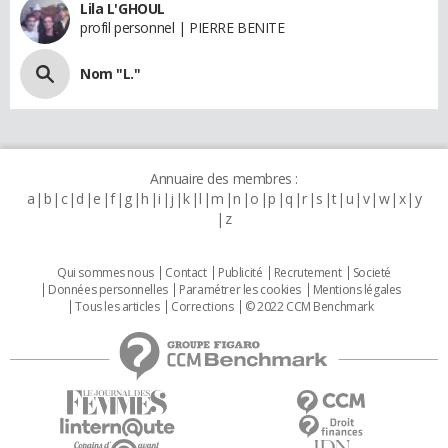
Lila L'GHOUL
profil personnel | PIERRE BENITE
Nom "L."
Annuaire des membres :
a
b
c
d
e
f
g
h
i
j
k
l
m
n
o
p
q
r
s
t
u
v
w
x
y
z
Qui sommes nous
Contact
Publicité
Recrutement
Societé
Données personnelles
Paramétrer les cookies
Mentions légales
Tous les articles
Corrections
© 2022 CCM Benchmark