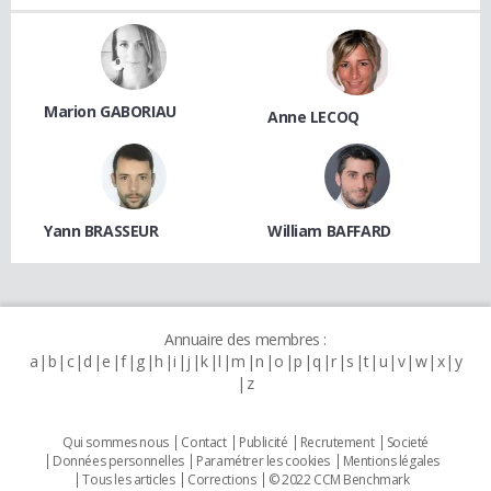
Marion GABORIAU
Anne LECOQ
Yann BRASSEUR
William BAFFARD
Annuaire des membres :
a
b
c
d
e
f
g
h
i
j
k
l
m
n
o
p
q
r
s
t
u
v
w
x
y
z
Qui sommes nous
Contact
Publicité
Recrutement
Societé
Données personnelles
Paramétrer les cookies
Mentions légales
Tous les articles
Corrections
© 2022 CCM Benchmark