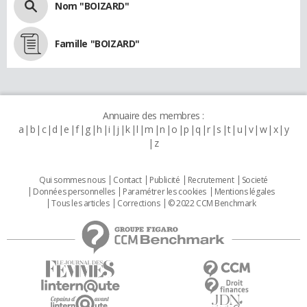
Nom "BOIZARD"
Famille "BOIZARD"
Annuaire des membres :
a
b
c
d
e
f
g
h
i
j
k
l
m
n
o
p
q
r
s
t
u
v
w
x
y
z
Qui sommes nous
Contact
Publicité
Recrutement
Societé
Données personnelles
Paramétrer les cookies
Mentions légales
Tous les articles
Corrections
© 2022 CCM Benchmark